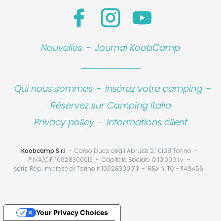
Nouvelles
-
Journal KoobCamp
Qui nous sommes
-
Insérez votre camping
-
Réservez sur Camping Italia
Privacy policy
-
Informations client
Koobcamp S.r.l
Corso Duca degli Abruzzi 2, 10128 Torino
P.IVA/C.F. 10628300013
Capitale Sociale € 10.000 i.v.
Iscriz. Reg. Imprese di Torino n.10628300013
REA n. TO - 1149456
Your Privacy Choices