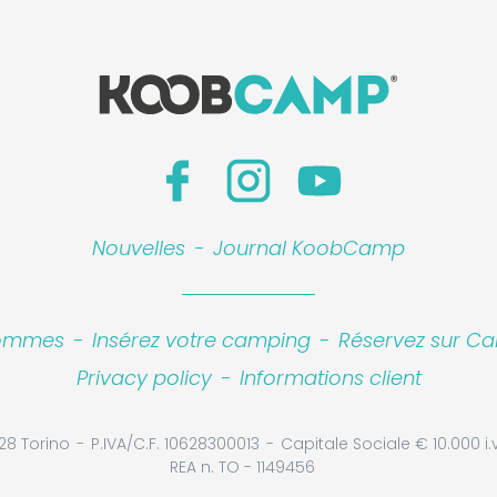
Nouvelles
-
Journal KoobCamp
sommes
-
Insérez votre camping
-
Réservez sur Ca
Privacy policy
-
Informations client
28 Torino
P.IVA/C.F. 10628300013
Capitale Sociale € 10.000 i.v
REA n. TO - 1149456