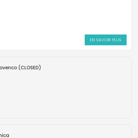
EN SAVOIR PLUS
iovenco (CLOSED)
mica