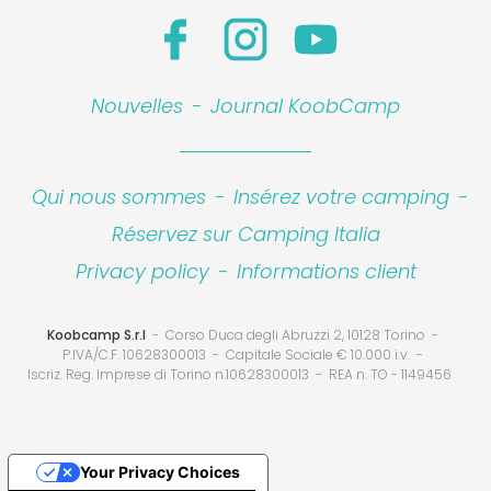
Nouvelles
-
Journal KoobCamp
Qui nous sommes
-
Insérez votre camping
-
Réservez sur Camping Italia
Privacy policy
-
Informations client
Koobcamp S.r.l
Corso Duca degli Abruzzi 2, 10128 Torino
P.IVA/C.F. 10628300013
Capitale Sociale € 10.000 i.v.
Iscriz. Reg. Imprese di Torino n.10628300013
REA n. TO - 1149456
Your Privacy Choices