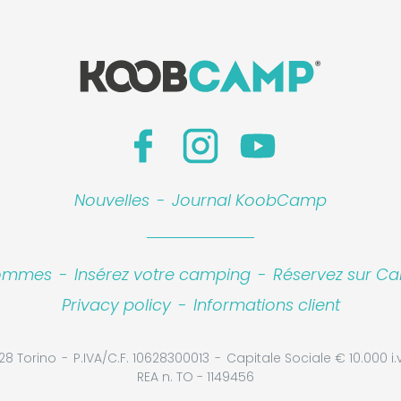
Nouvelles
-
Journal KoobCamp
sommes
-
Insérez votre camping
-
Réservez sur Ca
Privacy policy
-
Informations client
28 Torino
P.IVA/C.F. 10628300013
Capitale Sociale € 10.000 i.v
REA n. TO - 1149456