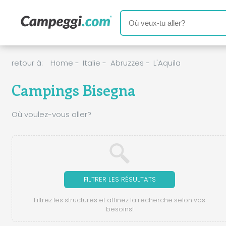
retour à:
Home
-
Italie
-
Abruzzes
-
L'Aquila
Campings Bisegna
Où voulez-vous aller?
FILTRER LES RÉSULTATS
Filtrez les structures et affinez la recherche selon vos
besoins!