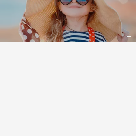
Leaflet
|
©
Koobcamp S.r.l.