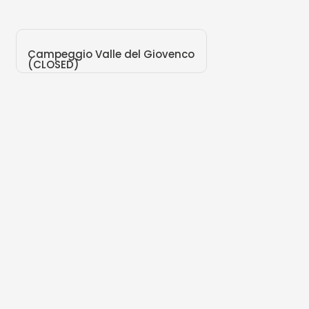
Campeggio Valle del Giovenco
(CLOSED)
Strada Provinciale, 44 (AQ)