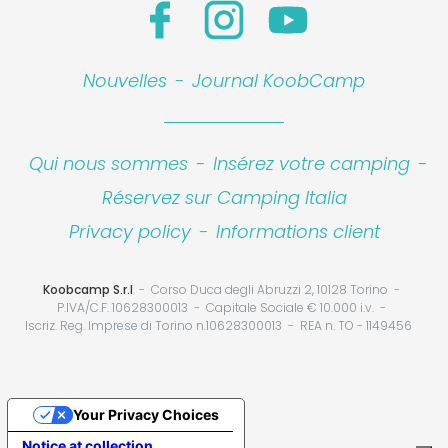
Nouvelles
-
Journal KoobCamp
Qui nous sommes
-
Insérez votre camping
-
Réservez sur Camping Italia
Privacy policy
-
Informations client
Koobcamp S.r.l
Corso Duca degli Abruzzi 2, 10128 Torino
P.IVA/C.F. 10628300013
Capitale Sociale € 10.000 i.v.
Iscriz. Reg. Imprese di Torino n.10628300013
REA n. TO - 1149456
Your Privacy Choices
Notice at collection