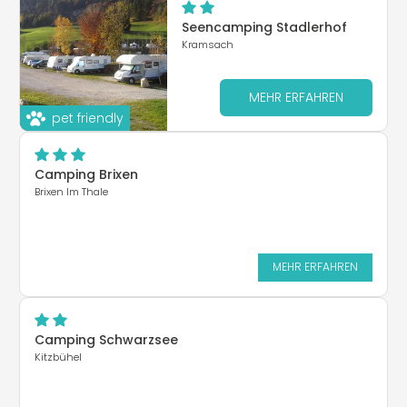
Seencamping Stadlerhof
Kramsach
MEHR ERFAHREN
pet friendly
Camping Brixen
Brixen Im Thale
MEHR ERFAHREN
Camping Schwarzsee
Kitzbühel