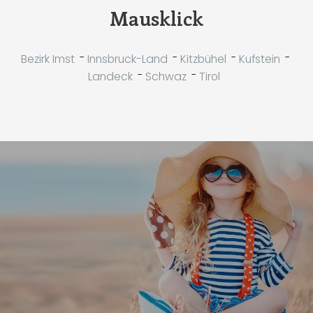
Mausklick
-
-
-
-
Bezirk Imst
Innsbruck-Land
Kitzbühel
Kufstein
-
-
Landeck
Schwaz
Tirol