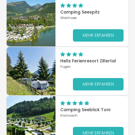
Camping Seespitz
Walchsee
MEHR ERFAHREN
Hells Ferienresort Zillertal
Fügen
MEHR ERFAHREN
Camping Seeblick Toni
Kramsach
MEHR ERFAHREN