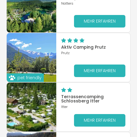
Natters
MEHR ERFAHREN
Aktiv Camping Prutz
Prutz
MEHR ERFAHREN
pet friendly
Terrassencamping
Schlossberg Itter
Itter
MEHR ERFAHREN