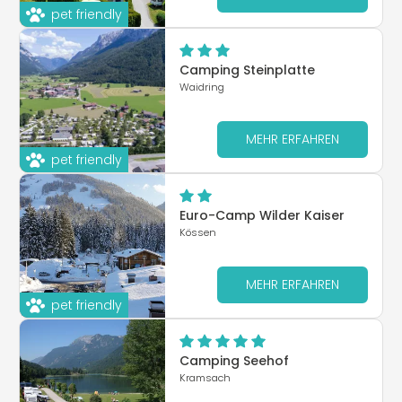
pet friendly
Camping Steinplatte
Waidring
MEHR ERFAHREN
pet friendly
Euro-Camp Wilder Kaiser
Kössen
MEHR ERFAHREN
pet friendly
Camping Seehof
Kramsach