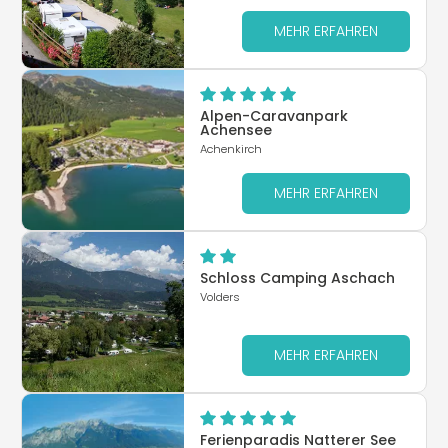
MEHR ERFAHREN
Alpen-Caravanpark
Achensee
Achenkirch
MEHR ERFAHREN
Schloss Camping Aschach
Volders
MEHR ERFAHREN
Ferienparadis Natterer See