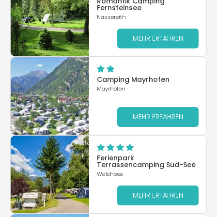
Romantik Camping
Fernsteinsee
Nassereith
MEHR ERFAHREN
Camping Mayrhofen
Mayrhofen
MEHR ERFAHREN
Ferienpark
Terrassencamping Süd-See
Walchsee
MEHR ERFAHREN