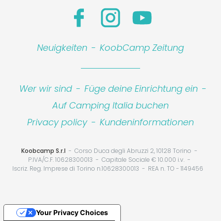
Neuigkeiten
-
KoobCamp Zeitung
Wer wir sind
-
Füge deine Einrichtung ein
-
Auf Camping Italia buchen
Privacy policy
-
Kundeninformationen
Koobcamp S.r.l
Corso Duca degli Abruzzi 2, 10128 Torino
P.IVA/C.F. 10628300013
Capitale Sociale € 10.000 i.v.
Iscriz. Reg. Imprese di Torino n.10628300013
REA n. TO - 1149456
Your Privacy Choices