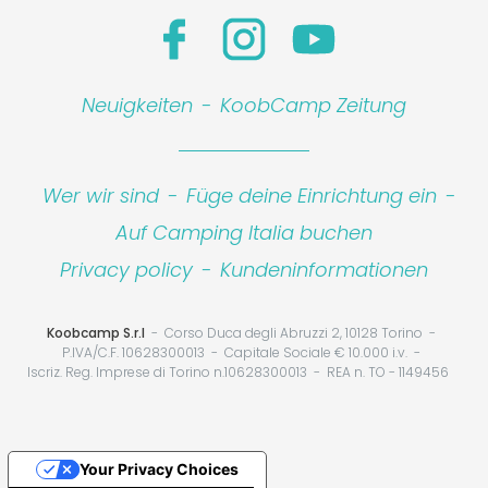
Neuigkeiten
-
KoobCamp Zeitung
Wer wir sind
-
Füge deine Einrichtung ein
-
Auf Camping Italia buchen
Privacy policy
-
Kundeninformationen
Koobcamp S.r.l
Corso Duca degli Abruzzi 2, 10128 Torino
P.IVA/C.F. 10628300013
Capitale Sociale € 10.000 i.v.
Iscriz. Reg. Imprese di Torino n.10628300013
REA n. TO - 1149456
Your Privacy Choices