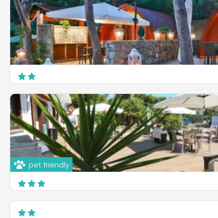
Camping Sanfilippo
C.da Ogliastrillo
Cefalù
pet friendly
Camping & Village Rais Gerbi
S.S. 113 km 172,9 - Finale di Pollina
Pollina