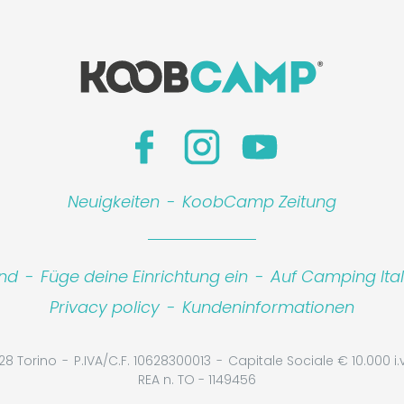
Neuigkeiten
-
KoobCamp Zeitung
ind
-
Füge deine Einrichtung ein
-
Auf Camping Ita
Privacy policy
-
Kundeninformationen
28 Torino
P.IVA/C.F. 10628300013
Capitale Sociale € 10.000 i.v
REA n. TO - 1149456