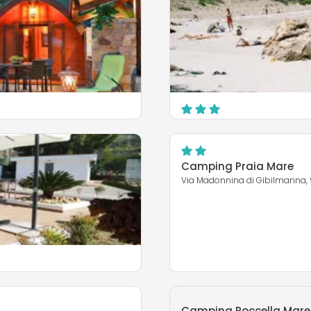
Camping Costa Ponent
Contrada Ogliastrillo SS 113 km 
Cefalù
Camping Praia Mare
Via Madonnina di Gibilmanna, 
MEHR ERFAHREN
Camping Roccella Mare