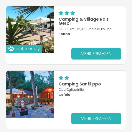
Camping & Village Rais
Gerbi
S.S. 113 km 172,9 - Finale di Pollina
Pollina
pet friendly
MEHR ERFAHREN
Camping Sanfilippo
C.da Ogliastrillo
Cefalù
MEHR ERFAHREN