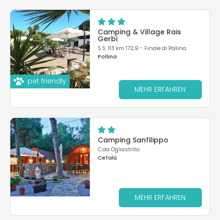
Camping & Village Rais
Gerbi
S.S. 113 km 172,9 - Finale di Pollina
Pollina
pet friendly
MEHR ERFAHREN
Camping Sanfilippo
C.da Ogliastrillo
Cefalù
MEHR ERFAHREN