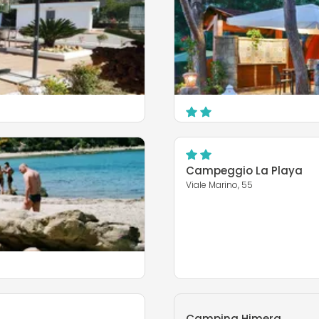
Camping Sanfilippo
C.da Ogliastrillo
Cefalù
Campeggio La Playa
Viale Marino, 55
MEHR ERFAHREN
Camping Himera