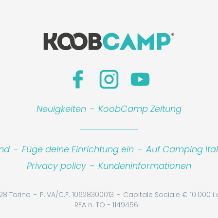
Neuigkeiten
-
KoobCamp Zeitung
ind
-
Füge deine Einrichtung ein
-
Auf Camping Ita
Privacy policy
-
Kundeninformationen
28 Torino
P.IVA/C.F. 10628300013
Capitale Sociale € 10.000 i.v
REA n. TO - 1149456