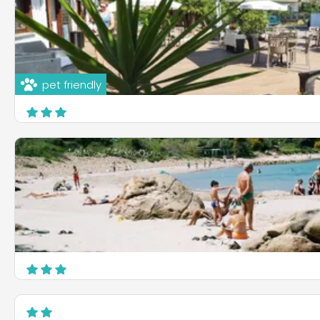
pet friendly
Camping & Village Rais Gerbi
S.S. 113 km 172,9 - Finale di Pollina
Pollina
Camping Costa Ponente
Contrada Ogliastrillo SS 113 km 190,3
Cefalù