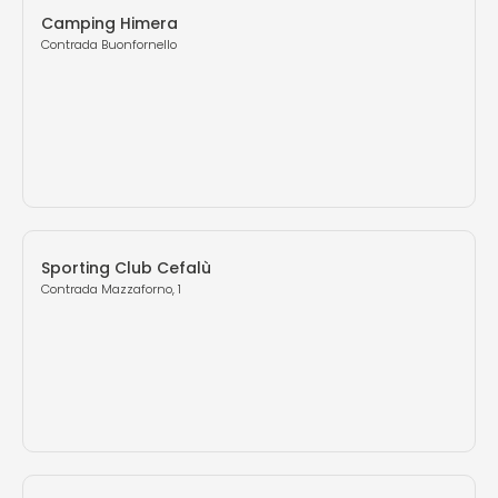
Camping Himera
Contrada Buonfornello
Sporting Club Cefalù
Contrada Mazzaforno, 1