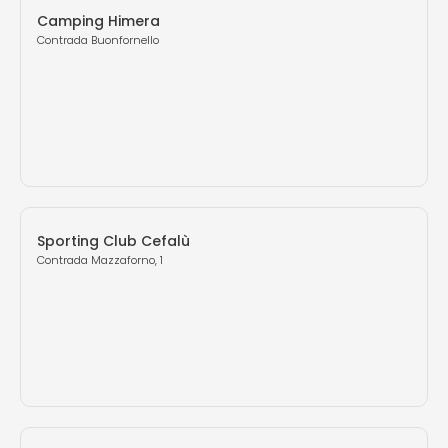
Camping Himera
Contrada Buonfornello
Sporting Club Cefalù
Contrada Mazzaforno, 1