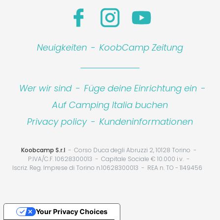
Neuigkeiten
-
KoobCamp Zeitung
Wer wir sind
-
Füge deine Einrichtung ein
-
Auf Camping Italia buchen
Privacy policy
-
Kundeninformationen
Koobcamp S.r.l
Corso Duca degli Abruzzi 2, 10128 Torino
P.IVA/C.F. 10628300013
Capitale Sociale € 10.000 i.v.
Iscriz. Reg. Imprese di Torino n.10628300013
REA n. TO - 1149456
Your Privacy Choices