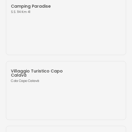
Camping Paradise
S.S. 114 Km 41
Villaggio Turistico Capo
Calavà
C.da Capo Calavà