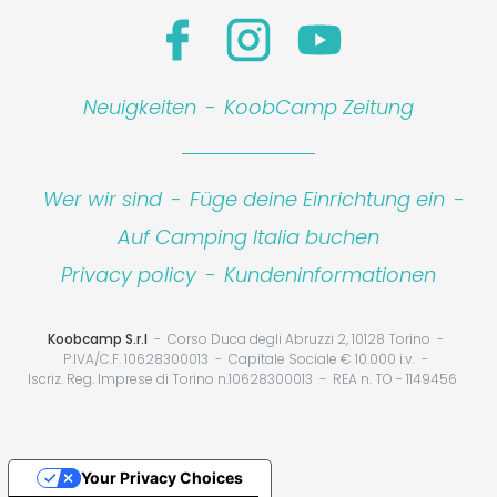
Neuigkeiten
-
KoobCamp Zeitung
Wer wir sind
-
Füge deine Einrichtung ein
-
Auf Camping Italia buchen
Privacy policy
-
Kundeninformationen
Koobcamp S.r.l
Corso Duca degli Abruzzi 2, 10128 Torino
P.IVA/C.F. 10628300013
Capitale Sociale € 10.000 i.v.
Iscriz. Reg. Imprese di Torino n.10628300013
REA n. TO - 1149456
Your Privacy Choices