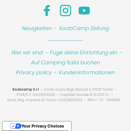
Neuigkeiten
-
KoobCamp Zeitung
Wer wir sind
-
Füge deine Einrichtung ein
-
Auf Camping Italia buchen
Privacy policy
-
Kundeninformationen
Koobcamp S.r.l
Corso Duca degli Abruzzi 2, 10128 Torino
P.IVA/C.F. 10628300013
Capitale Sociale € 10.000 i.v.
Iscriz. Reg. Imprese di Torino n.10628300013
REA n. TO - 1149456
Your Privacy Choices