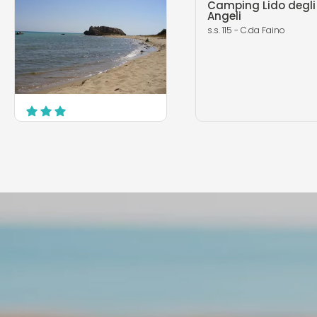
Camping Lido degli
Angeli
s.s. 115 - C.da Faino
Eurocamping Due
Rocche
SS. 115 km 241,8
Butera
MEHR ERFAHREN