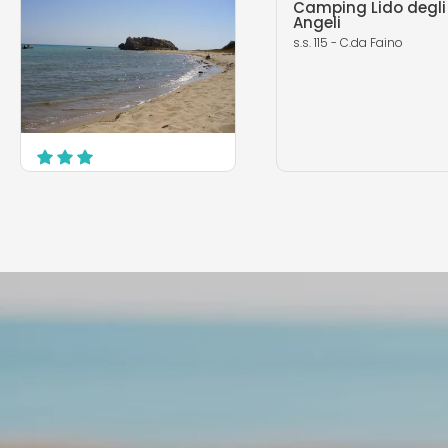
Camping Lido degli
Angeli
s.s. 115 - C.da Faino
Eurocamping Due
Rocche
SS. 115 km 241,8
Butera
MEHR ERFAHREN