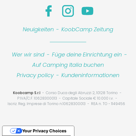
Neuigkeiten
-
KoobCamp Zeitung
Wer wir sind
-
Füge deine Einrichtung ein
-
Auf Camping Italia buchen
Privacy policy
-
Kundeninformationen
Koobcamp S.r.l
Corso Duca degli Abruzzi 2, 10128 Torino
P.IVA/C.F. 10628300013
Capitale Sociale € 10.000 i.v.
Iscriz. Reg. Imprese di Torino n.10628300013
REA n. TO - 1149456
Your Privacy Choices