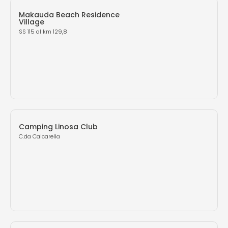
Makauda Beach Residence
Village
SS 115 al km 129,8
Camping Linosa Club
C.da Calcarella