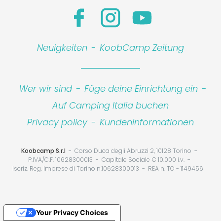
Neuigkeiten
-
KoobCamp Zeitung
Wer wir sind
-
Füge deine Einrichtung ein
-
Auf Camping Italia buchen
Privacy policy
-
Kundeninformationen
Koobcamp S.r.l
Corso Duca degli Abruzzi 2, 10128 Torino
P.IVA/C.F. 10628300013
Capitale Sociale € 10.000 i.v.
Iscriz. Reg. Imprese di Torino n.10628300013
REA n. TO - 1149456
Your Privacy Choices