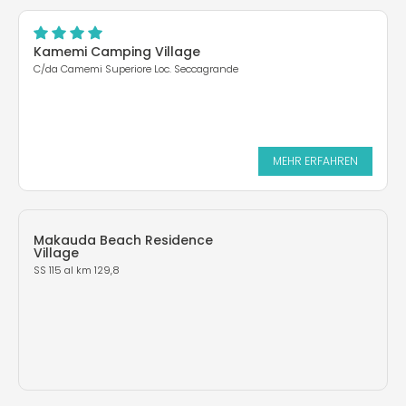
Kamemi Camping Village
C/da Camemi Superiore Loc. Seccagrande
MEHR ERFAHREN
Makauda Beach Residence
Village
SS 115 al km 129,8