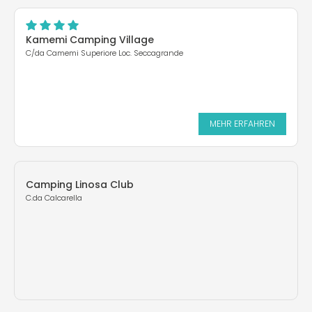
Kamemi Camping Village
C/da Camemi Superiore Loc. Seccagrande
MEHR ERFAHREN
Camping Linosa Club
C.da Calcarella