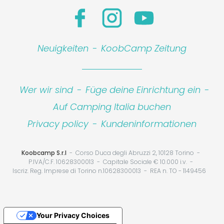
Neuigkeiten
-
KoobCamp Zeitung
Wer wir sind
-
Füge deine Einrichtung ein
-
Auf Camping Italia buchen
Privacy policy
-
Kundeninformationen
Koobcamp S.r.l
Corso Duca degli Abruzzi 2, 10128 Torino
P.IVA/C.F. 10628300013
Capitale Sociale € 10.000 i.v.
Iscriz. Reg. Imprese di Torino n.10628300013
REA n. TO - 1149456
Your Privacy Choices