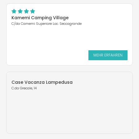
Kamemi Camping Village
C/da Camemi Superiore Loc. Seccagrande
MEHR ERFAHREN
Case Vacanza Lampedusa
C.da Grecale, 14