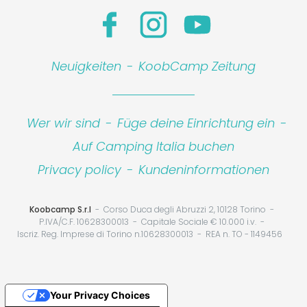
Neuigkeiten
-
KoobCamp Zeitung
Wer wir sind
-
Füge deine Einrichtung ein
-
Auf Camping Italia buchen
Privacy policy
-
Kundeninformationen
Koobcamp S.r.l
Corso Duca degli Abruzzi 2, 10128 Torino
P.IVA/C.F. 10628300013
Capitale Sociale € 10.000 i.v.
Iscriz. Reg. Imprese di Torino n.10628300013
REA n. TO - 1149456
Your Privacy Choices