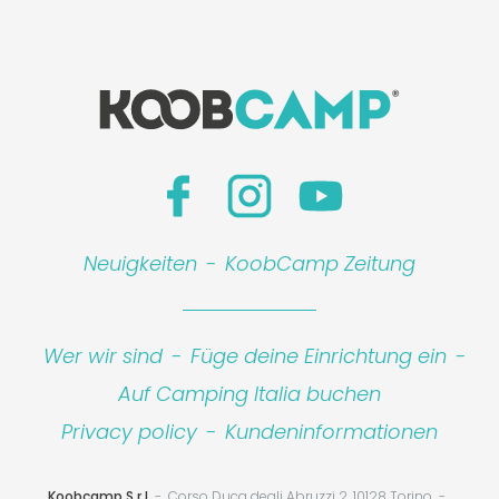
Leaflet
|
©
Koobcamp S.r.l.
Neuigkeiten
-
KoobCamp Zeitung
Wer wir sind
-
Füge deine Einrichtung ein
-
Auf Camping Italia buchen
Privacy policy
-
Kundeninformationen
Koobcamp S.r.l
Corso Duca degli Abruzzi 2, 10128 Torino