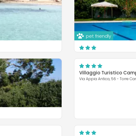
pet friendly
Camping Villaggio Il Pil
S.S. 379 Bari-Brindisi km 14 - Loc
Ostuni
Villaggio Turistico Cam
Via Appia Antica, 56 - Torre C
MEHR ERFAHREN