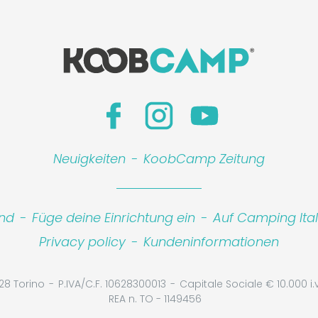
Neuigkeiten
-
KoobCamp Zeitung
ind
-
Füge deine Einrichtung ein
-
Auf Camping Ita
Privacy policy
-
Kundeninformationen
28 Torino
P.IVA/C.F. 10628300013
Capitale Sociale € 10.000 i.v
REA n. TO - 1149456