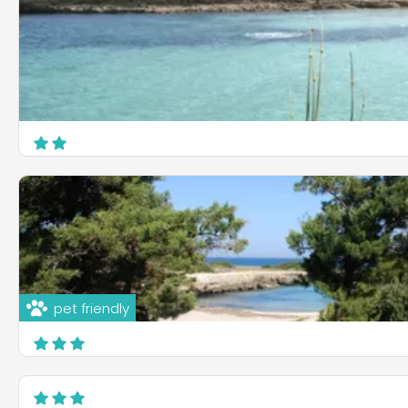
Campeggio Lamaforca
C.da Mindelli
Carovigno
pet friendly
Villaggio Campeggio Cala dei Ginepri
C.da Montanaro s.s. 379
Ostuni