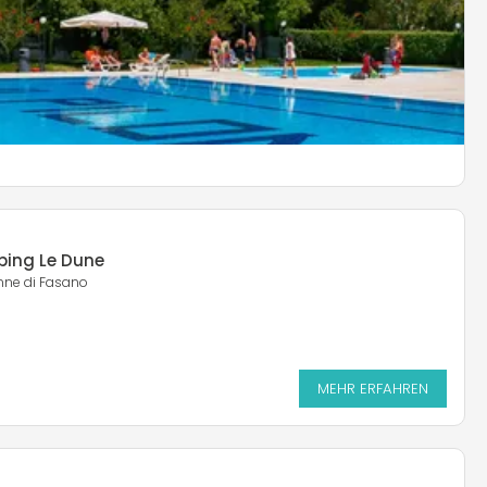
one
. Pilone
ping Le Dune
anne di Fasano
MEHR ERFAHREN
MEHR ERFAHREN