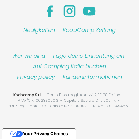
Neuigkeiten
-
KoobCamp Zeitung
Wer wir sind
-
Füge deine Einrichtung ein
-
Auf Camping Italia buchen
Privacy policy
-
Kundeninformationen
Koobcamp S.r.l
Corso Duca degli Abruzzi 2, 10128 Torino
P.IVA/C.F. 10628300013
Capitale Sociale € 10.000 i.v.
Iscriz. Reg. Imprese di Torino n.10628300013
REA n. TO - 1149456
Your Privacy Choices