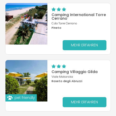
Camping International Torre
Cerrano
C.da Torre Cerrano
Pineto
MEHR ERFAHREN
Camping Villaggio Gilda
Viale Makarska
Roseto degli Abruzzi
pet friendly
MEHR ERFAHREN