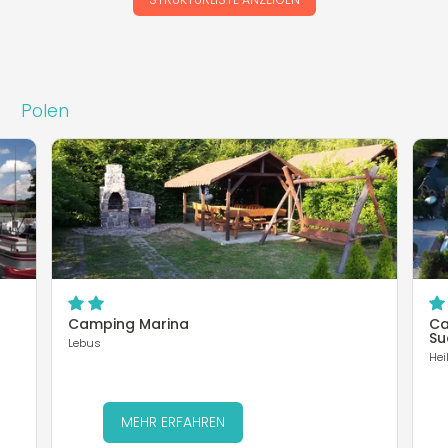
Polen
Camping Marina
Ca
Su
Lebus
Hei
MEHR ERFAHREN