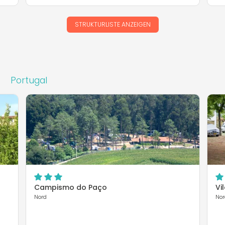
STRUKTURLISTE ANZEIGEN
Portugal
Campismo do Paço
Vi
Nord
Nor