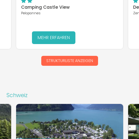
Camping Castle View
De
Peloponnes
Zen
MEHR ERFAHREN
STRUKTURLISTE ANZEIGEN
Schweiz