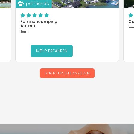
pet friendly
Familiencamping
Ca
Aaregg
Ber
Bern
MEHR ERFAHREN
STRUKTURLISTE ANZEIGEN