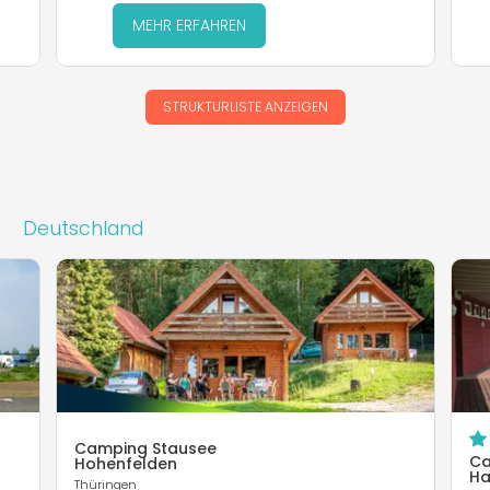
MEHR ERFAHREN
STRUKTURLISTE ANZEIGEN
Deutschland
Camping Stausee
Ca
Hohenfelden
Ha
Thüringen