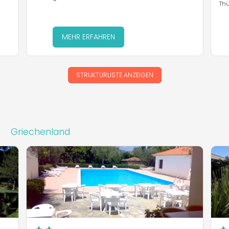
Thü
MEHR ERFAHREN
STRUKTURLISTE ANZEIGEN
Griechenland