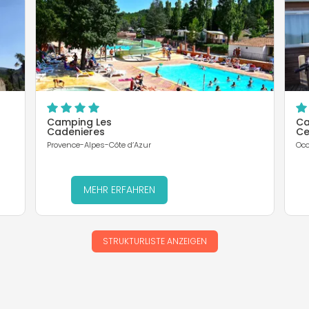
Camping Les
Ca
Cadenieres
Ce
Provence-Alpes-Côte d’Azur
Occ
MEHR ERFAHREN
STRUKTURLISTE ANZEIGEN