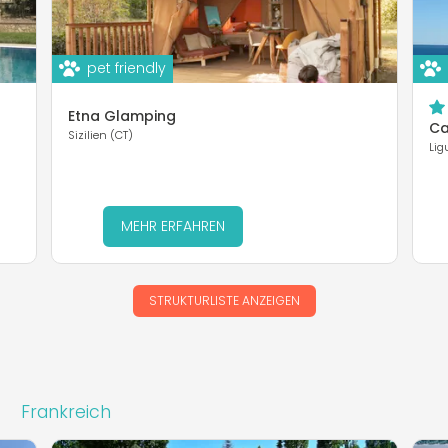
pet friendly
Etna Glamping
Ca
Sizilien (CT)
Lig
MEHR ERFAHREN
STRUKTURLISTE ANZEIGEN
Frankreich