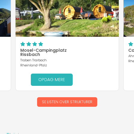
Mosel-Campingplatz
Ca
Rissbach
Ahr
Traben Trarbach
Rhe
Rheinland-Pfalz
OPDAG MERE
SE LISTEN OVER STRUKTURER