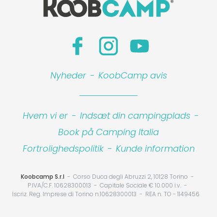
Nyheder
-
KoobCamp avis
Hvem vi er
-
Indsæt din campingplads
-
Book på Camping Italia
Fortrolighedspolitik
-
Kunde information
Koobcamp S.r.l
Corso Duca degli Abruzzi 2, 10128 Torino
P.IVA/C.F. 10628300013
Capitale Sociale € 10.000 i.v.
Iscriz. Reg. Imprese di Torino n.10628300013
REA n. TO - 1149456