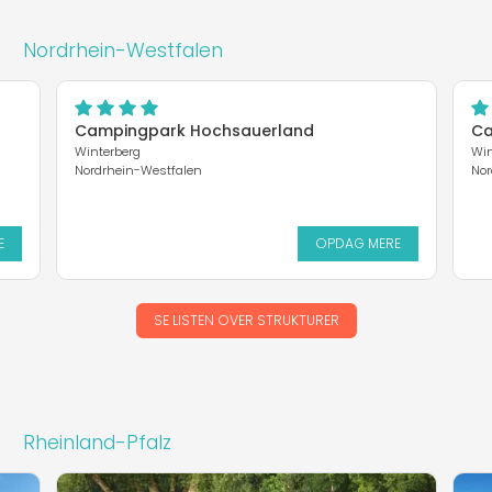
Nordrhein-Westfalen
Campingpark Hochsauerland
Ca
Winterberg
Win
Nordrhein-Westfalen
Nor
E
OPDAG MERE
SE LISTEN OVER STRUKTURER
Rheinland-Pfalz