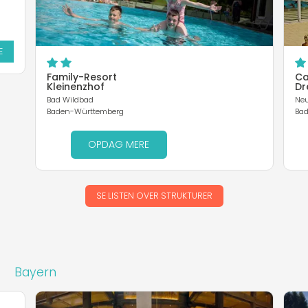
E
Family-Resort
Ca
Kleinenzhof
Dr
Bad Wildbad
Ne
Baden-Württemberg
Ba
OPDAG MERE
SE LISTEN OVER STRUKTURER
Bayern