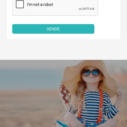
SENDE
Leaflet
|
©
Koobcamp S.r.l.