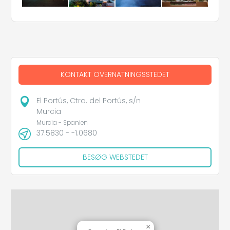
KONTAKT OVERNATNINGSSTEDET
El Portús, Ctra. del Portús, s/n
Murcia
Murcia - Spanien
37.5830 - -1.0680
BESØG WEBSTEDET
×