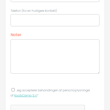
Telefon (for en hurtigere kontakt)
Noter
Jeg accepterer behandlingen af ​​personoplysninger
af
KoobCamp S.r.l
*