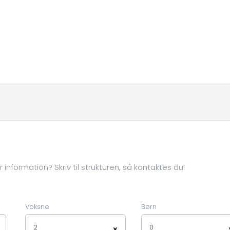
information? Skriv til strukturen, så kontaktes du!
Voksne
Børn
2
0
×