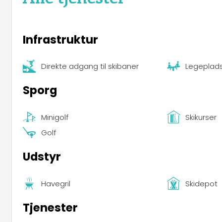
Infrastruktur
Direkte adgang til skibaner
Legeplad
Sporg
Minigolf
Skikurser
Golf
Udstyr
Havegril
Skidepot
Tjenester