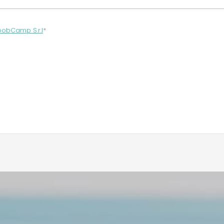
oobCamp S.r.l
*