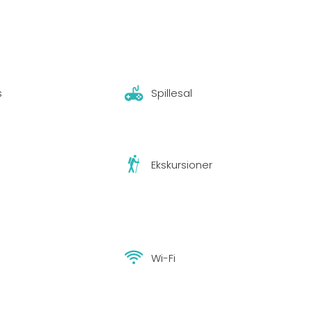
s
Spillesal
Ekskursioner
Wi-Fi