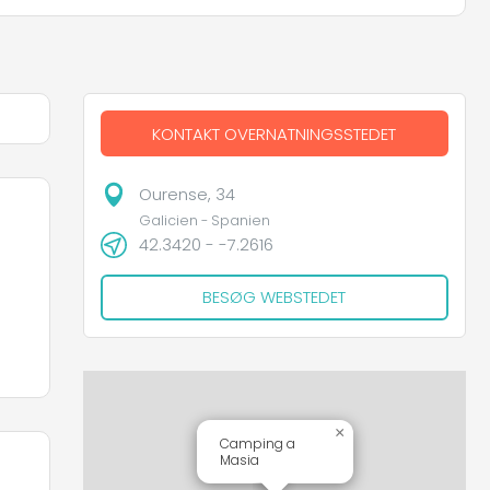
KONTAKT OVERNATNINGSSTEDET
Ourense, 34
Galicien - Spanien
42.3420 - -7.2616
BESØG WEBSTEDET
×
Camping a
Masia