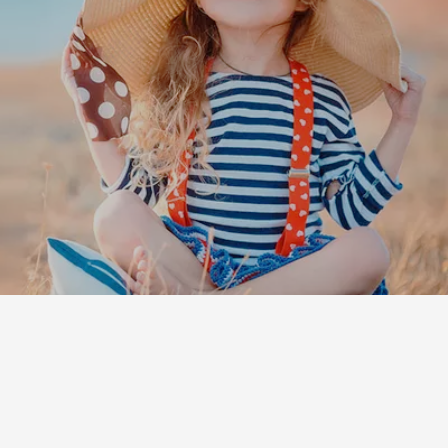
Leaflet
|
©
Koobcamp S.r.l.