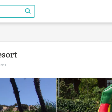
esort
nien