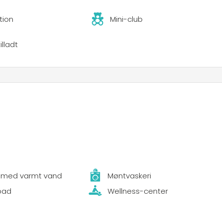
tion
Mini-club
illadt
 med varmt vand
Møntvaskeri
bad
Wellness-center