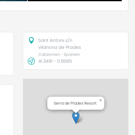
Sant Antoni s/n
Vilanova de Prades
Catalonien - Spanien
41.3491 - 0.9585
×
Serra de Prades Resort