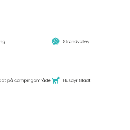
ing
Strandvolley
lladt på campingområde
Husdyr tilladt