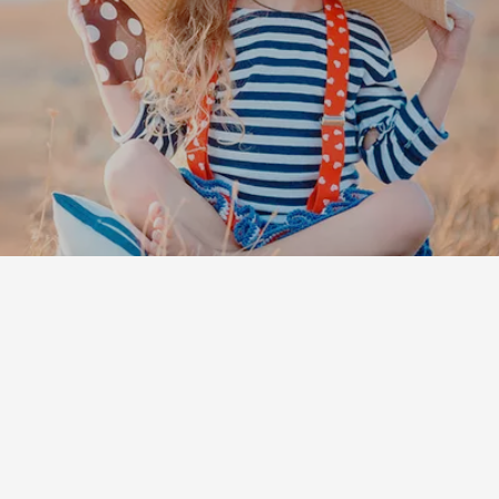
Leaflet
|
©
Koobcamp S.r.l.