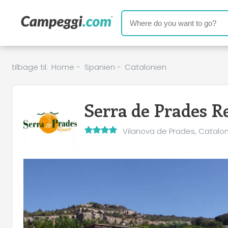
tilbage til:
Home
-
Spanien
-
Catalonien
Serra de Prades R
Vilanova de Prades, Catalo