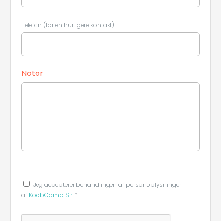
Telefon (for en hurtigere kontakt)
Noter
Leaflet
|
©
Koobcamp S.r.l.
Jeg accepterer behandlingen af ​​personoplysninger
af
KoobCamp S.r.l
*