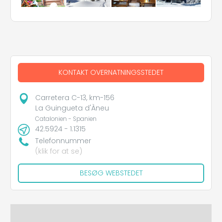
KONTAKT OVERNATNINGSSTEDET
Carretera C-13, km-156
La Guingueta d'Àneu
Catalonien - Spanien
42.5924 - 1.1315
Telefonnummer
(klik for at se)
BESØG WEBSTEDET