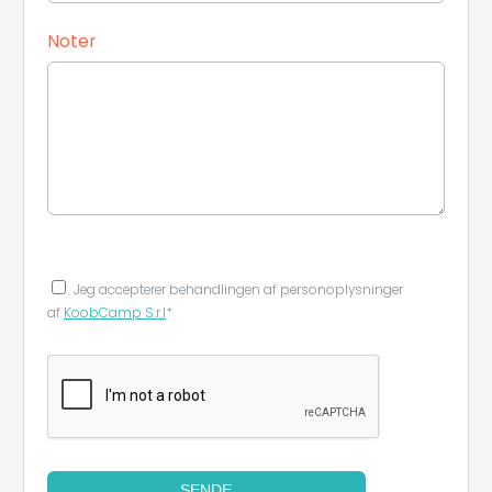
Noter
Jeg accepterer behandlingen af ​​personoplysninger
af
KoobCamp S.r.l
*
SENDE