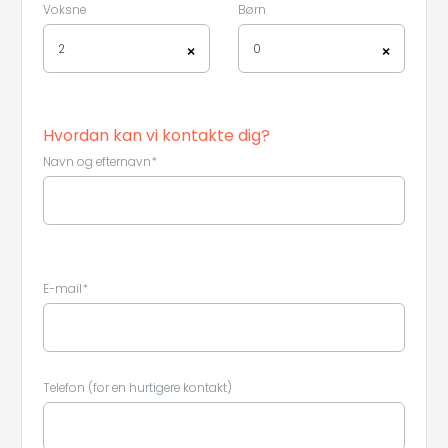
Voksne
Børn
2
0
×
×
Hvordan kan vi kontakte dig?
Leaflet
|
©
Koobcamp S.r.l.
Navn og efternavn*
E-mail*
Telefon (for en hurtigere kontakt)