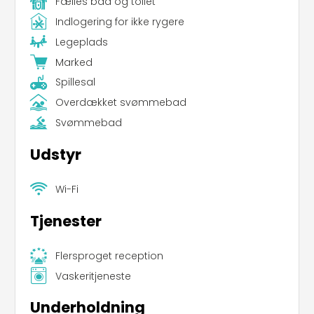
Fælles bad og toilet
Indlogering for ikke rygere
Legeplads
Marked
Spillesal
Overdækket svømmebad
Svømmebad
Udstyr
Wi-Fi
Tjenester
Flersproget reception
Vaskeritjeneste
Underholdning