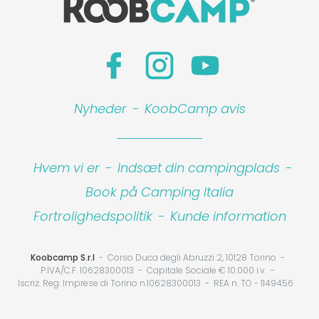
Nyheder
-
KoobCamp avis
Hvem vi er
-
Indsæt din campingplads
-
Book på Camping Italia
Fortrolighedspolitik
-
Kunde information
Koobcamp S.r.l
Corso Duca degli Abruzzi 2, 10128 Torino
P.IVA/C.F. 10628300013
Capitale Sociale € 10.000 i.v.
Iscriz. Reg. Imprese di Torino n.10628300013
REA n. TO - 1149456