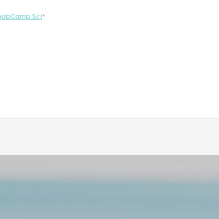
oobCamp S.r.l
*