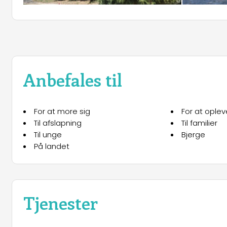
Anbefales til
For at more sig
For at ople
Til afslapning
Til familier
Til unge
Bjerge
På landet
Tjenester