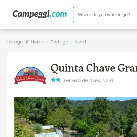
tilbage til:
Home
-
Portugal
-
Nord
Quinta Chave Gra
Ferreira de Aves, Nord