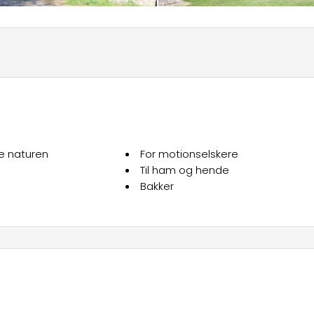
ve naturen
For motionselskere
Til ham og hende
Bakker