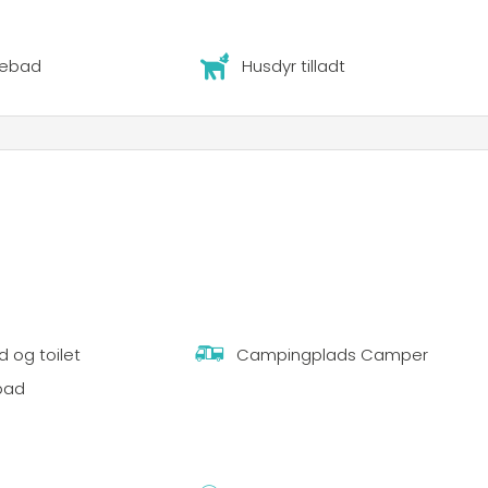
ebad
Husdyr tilladt
 og toilet
Campingplads Camper
bad