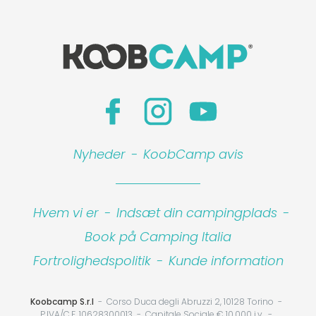
Nyheder
-
KoobCamp avis
Hvem vi er
-
Indsæt din campingplads
-
Book på Camping Italia
Fortrolighedspolitik
-
Kunde information
Koobcamp S.r.l
Corso Duca degli Abruzzi 2, 10128 Torino
P.IVA/C.F. 10628300013
Capitale Sociale € 10.000 i.v.