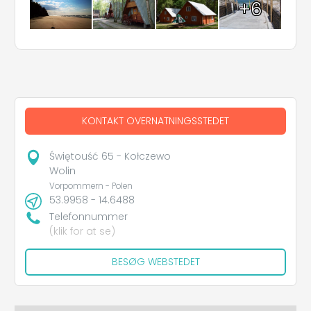
+6
KONTAKT OVERNATNINGSSTEDET
Świętouść 65 - Kołczewo
Wolin
Vorpommern - Polen
53.9958 - 14.6488
Telefonnummer
(klik for at se)
BESØG WEBSTEDET