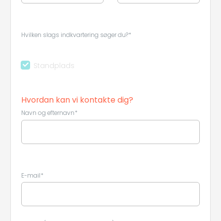
Hvilken slags indkvartering søger du?*
Standplads
Hvordan kan vi kontakte dig?
Leaflet
|
©
Koobcamp S.r.l.
Navn og efternavn*
E-mail*