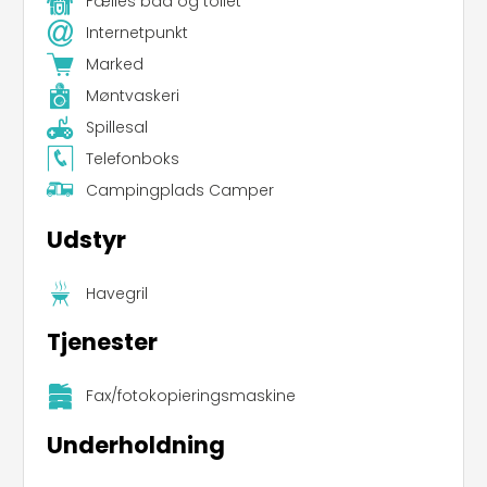
Fælles bad og toilet
Internetpunkt
Marked
Møntvaskeri
Spillesal
Telefonboks
Campingplads Camper
Udstyr
Havegril
Tjenester
Fax/fotokopieringsmaskine
Underholdning