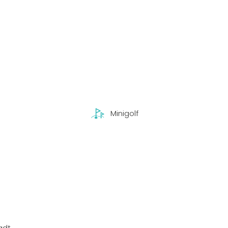
Minigolf
ladt