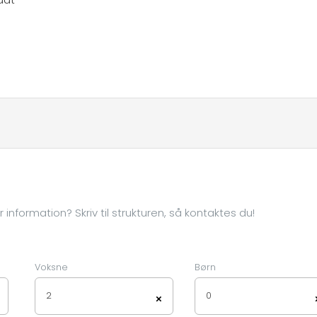
information? Skriv til strukturen, så kontaktes du!
Voksne
Børn
2
0
×