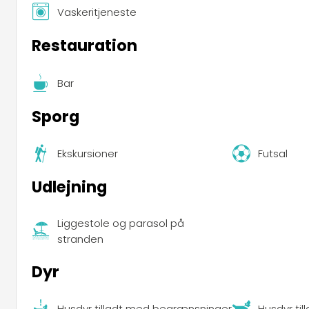
Vaskeritjeneste
Restauration
Bar
Sporg
Ekskursioner
Futsal
Udlejning
Liggestole og parasol på
stranden
Dyr
Husdyr tilladt med begrænsninger
Husdyr til