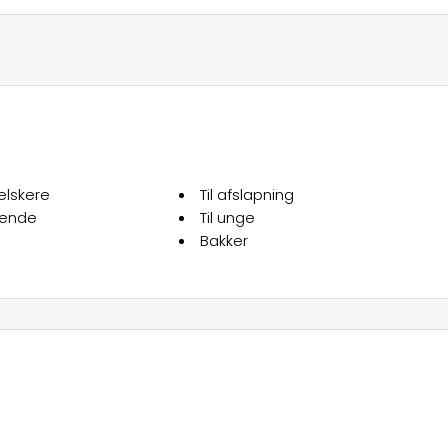
elskere
Til afslapning
hende
Til unge
Bakker