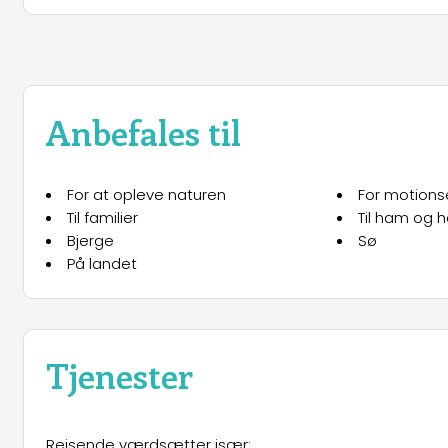
Anbefales til
For at opleve naturen
For motions
Til familier
Til ham og 
Bjerge
Sø
På landet
Tjenester
Rejsende værdsætter især: