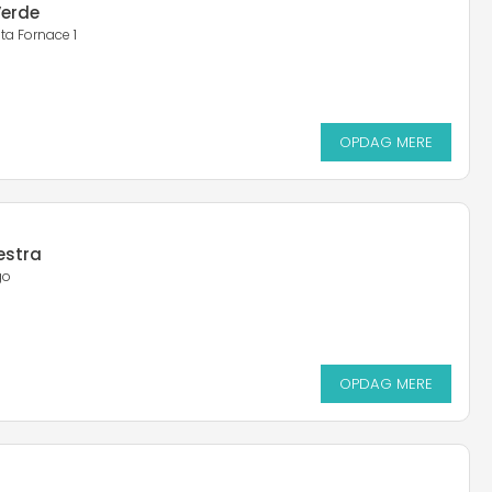
Verde
ta Fornace 1
OPDAG MERE
OPDAG MERE
estra
go
OPDAG MERE