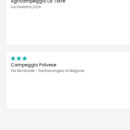
Agricampeggio La Torre
Loc.Giardino,20/A
Campeggio Polvese
Via Montivalle - Sant'arcangelo di Magione