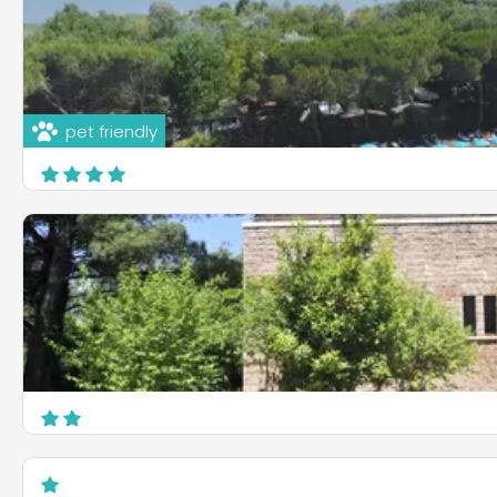
pet friendly
Badiaccia Camping Village
Via Pratovecchio 1, Loc. Badiaccia
Castiglione del Lago
Camping Fontemaggio
Via Eremo delle Carceri, 8
Assisi