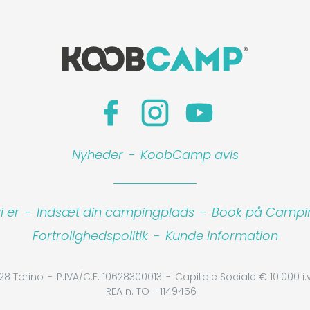
Nyheder
-
KoobCamp avis
 er
-
Indsæt din campingplads
-
Book på Camping
Fortrolighedspolitik
-
Kunde information
28 Torino
P.IVA/C.F. 10628300013
Capitale Sociale € 10.000 i.v
REA n. TO - 1149456