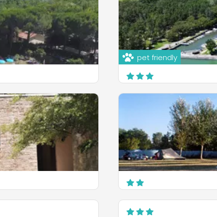
pet friendly
Camping Village Punta
Via Navaccia, 4
Tuoro sul Trasimeno
OPDAG MERE
Camping Listro
Via Lungolago, 9
Castiglione del Lago