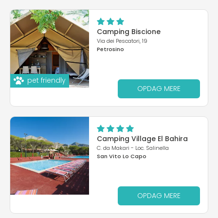
Camping Biscione
Via dei Pescatori, 19
Petrosino
pet friendly
OPDAG MERE
Camping Village El Bahira
C. da Makari - Loc. Salinella
San Vito Lo Capo
OPDAG MERE