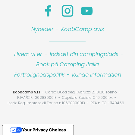
Nyheder
-
KoobCamp avis
Hvem vi er
-
Indsæt din campingplads
-
Book på Camping Italia
Fortrolighedspolitik
-
Kunde information
Koobcamp S.r.l
Corso Duca degli Abruzzi 2, 10128 Torino
P.IVA/C.F. 10628300013
Capitale Sociale € 10.000 i.v.
Iscriz. Reg. Imprese di Torino n.10628300013
REA n. TO - 1149456
Your Privacy Choices