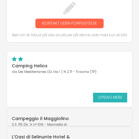
KONTAKT UDEN FORPLIGTELSE
Bed om et tilbud på alle strukturer på denne side med kun et klik!
Camping Helios
Via Del Mediterraneo (Ex Via 1 ) N 271 - Triscina (TP)
OPDAG MERE
Campeggio Il Maggiolino
S.S. 115 Dir. A n° 106 - Marinella di
Selinunte (TP)
L'Oasi di Selinunte Hotel &