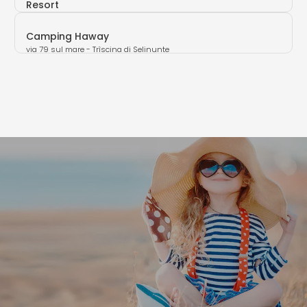
Resort
Via Pitagora, 51 (TP)
Camping Haway
via 79 sul mare - Trìscina di Selinunte
(TP)