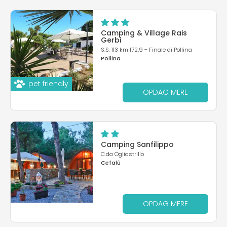
Camping & Village Rais
Gerbi
S.S. 113 km 172,9 - Finale di Pollina
Pollina
pet friendly
OPDAG MERE
Camping Sanfilippo
C.da Ogliastrillo
Cefalù
OPDAG MERE