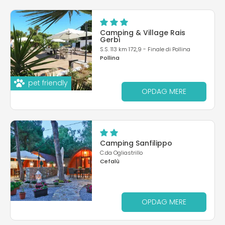
Camping & Village Rais
Gerbi
S.S. 113 km 172,9 - Finale di Pollina
Pollina
pet friendly
OPDAG MERE
Camping Sanfilippo
C.da Ogliastrillo
Cefalù
OPDAG MERE