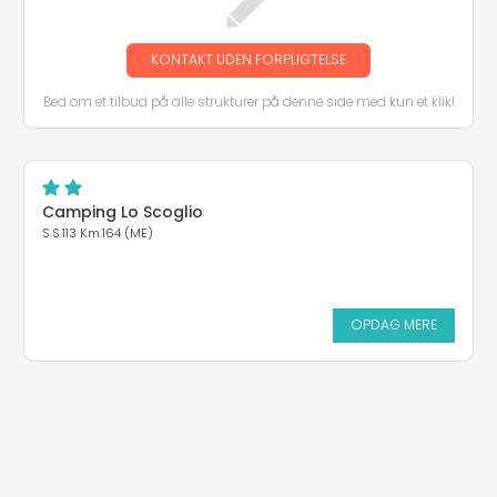
KONTAKT UDEN FORPLIGTELSE
Bed om et tilbud på alle strukturer på denne side med kun et klik!
Camping Lo Scoglio
S.S.113 Km.164 (ME)
OPDAG MERE