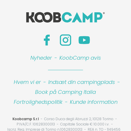
Nyheder
-
KoobCamp avis
Hvem vi er
-
Indsæt din campingplads
-
Book på Camping Italia
Fortrolighedspolitik
-
Kunde information
Koobcamp S.r.l
Corso Duca degli Abruzzi 2, 10128 Torino
P.IVA/C.F. 10628300013
Capitale Sociale € 10.000 i.v.
Iscriz. Reg. Imprese di Torino n.10628300013
REA n. TO - 1149456