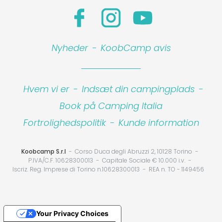
Nyheder
-
KoobCamp avis
Hvem vi er
-
Indsæt din campingplads
-
Book på Camping Italia
Fortrolighedspolitik
-
Kunde information
Koobcamp S.r.l
Corso Duca degli Abruzzi 2, 10128 Torino
P.IVA/C.F. 10628300013
Capitale Sociale € 10.000 i.v.
Iscriz. Reg. Imprese di Torino n.10628300013
REA n. TO - 1149456
Your Privacy Choices