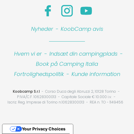
Nyheder
-
KoobCamp avis
Hvem vi er
-
Indsæt din campingplads
-
Book på Camping Italia
Fortrolighedspolitik
-
Kunde information
Koobcamp S.r.l
Corso Duca degli Abruzzi 2, 10128 Torino
P.IVA/C.F. 10628300013
Capitale Sociale € 10.000 i.v.
Iscriz. Reg. Imprese di Torino n.10628300013
REA n. TO - 1149456
Your Privacy Choices