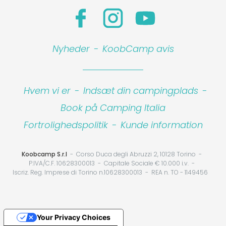
Nyheder
-
KoobCamp avis
Hvem vi er
-
Indsæt din campingplads
-
Book på Camping Italia
Fortrolighedspolitik
-
Kunde information
Koobcamp S.r.l
Corso Duca degli Abruzzi 2, 10128 Torino
P.IVA/C.F. 10628300013
Capitale Sociale € 10.000 i.v.
Iscriz. Reg. Imprese di Torino n.10628300013
REA n. TO - 1149456
Your Privacy Choices