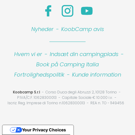
Nyheder
-
KoobCamp avis
Hvem vi er
-
Indsæt din campingplads
-
Book på Camping Italia
Fortrolighedspolitik
-
Kunde information
Koobcamp S.r.l
Corso Duca degli Abruzzi 2, 10128 Torino
P.IVA/C.F. 10628300013
Capitale Sociale € 10.000 i.v.
Iscriz. Reg. Imprese di Torino n.10628300013
REA n. TO - 1149456
Your Privacy Choices