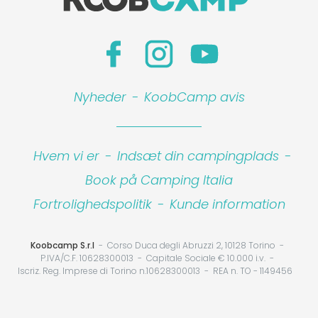
Nyheder
-
KoobCamp avis
Hvem vi er
-
Indsæt din campingplads
-
Book på Camping Italia
Fortrolighedspolitik
-
Kunde information
Koobcamp S.r.l
Corso Duca degli Abruzzi 2, 10128 Torino
P.IVA/C.F. 10628300013
Capitale Sociale € 10.000 i.v.
Iscriz. Reg. Imprese di Torino n.10628300013
REA n. TO - 1149456