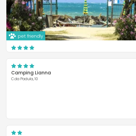
pet friendly
Centro vacanze Molise
S.S. 16 Adriatica Km 525
Montenero di Bisaccia
Camping Lianna
C.da Padula, 10